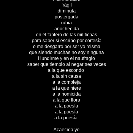
frágil
diminuta
postergada
rubia
anochecida
en el tablero de las mil fichas
para saber si escribo por cortesía
o me desgarro por ser yo misma
que siendo muchas no soy ninguna
Hundirme y en el naufragio
saber que tiemblo al negar tres veces
a la que escondo
a la sin causa
a la compleja
a la que hiere
a la homicida
a la que llora
a la poesía
a la poesía
a la poesía
Acaecida yo