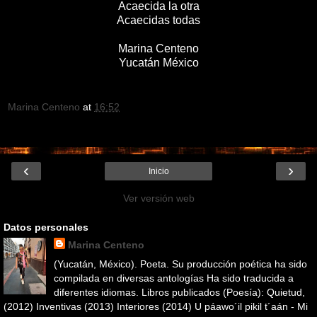
Acaecida la otra
Acaecidas todas
Marina Centeno
Yucatán México
Marina Centeno
at
16:52
‹
›
Inicio
Ver versión web
Datos personales
Marina Centeno
(Yucatán, México). Poeta. Su producción poética ha sido
compilada en diversas antologías Ha sido traducida a
diferentes idiomas. Libros publicados (Poesía): Quietud,
(2012) Inventivas (2013) Interiores (2014) U páawo´il pikil t´aán - Mi