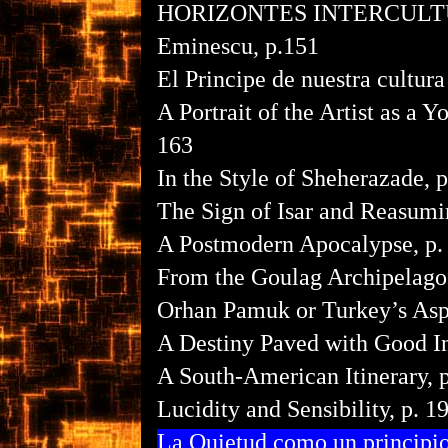
HORIZONTES INTERCUL
Eminescu, p.151
El Principe de nuestra cultura
A Portrait of the Artist as a
163
In the Style of Sheherazade, p
The Sign of Isar and Reasumi
A Postmodern Apocalypse, p.
From the Goulag Archipelago,
Orhan Pamuk or Turkey’s Aspi
A Destiny Paved with Good In
A South-American Itinerary, 
Lucidity and Sensibility, p. 1
La Quietud como un principio 