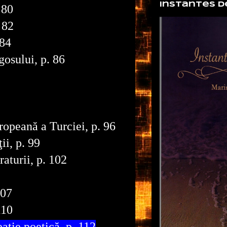
Instantes d
 80
 82
 84
osului, p. 86
opeană a Turciei, p. 96
ii, p. 99
raturii, p. 102
107
110
eaţie poetică, p. 112