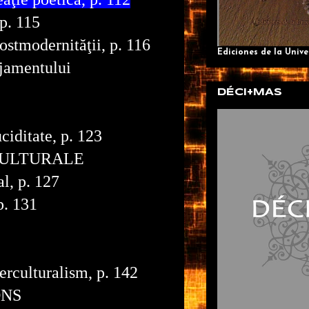
 p. 115
ostmodernităţii, p. 116
Ediciones de la Univ
ajamentului
DÉCI+MAS
ciditate, p. 123
CULTURALE
l, p. 127
p. 131
terculturalism, p. 142
ONS