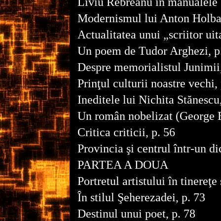
Liviu Rebreanu în manualele ş
Modernismul lui Anton Holban
Actualitatea unui „scriitor uit
Un poem de Tudor Arghezi, p
Despre memorialistul Junimii,
Prinţul culturii noastre vechi,
Ineditele lui Nichita Stănescu
Un român nobelizat (George E
Critica criticii, p. 56
Provincia şi centrul într-un di
PARTEA A DOUA
Portretul artistului în tinereţe
În stilul Şeherezadei, p. 73
Destinul unui poet, p. 78