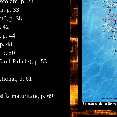
colare, p. 28
, p. 33
at”, p. 38
. 42
 p. 44
 p. 48
, p. 50
mil Palade), p. 53
cţionar, p. 61
 şi la maturitate, p. 69
Ediciones de la Univ