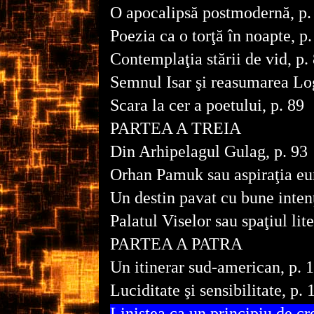
O apocalipsă postmodernă, p.
Poezia ca o torţă în noapte, p.
Contemplaţia stării de vid, p.
Semnul Isar şi reasumarea Log
Scara la cer a poetului, p. 89
PARTEA A TREIA
Din Arhipelagul Gulag, p. 93
Orhan Pamuk sau aspiraţia eur
Un destin pavat cu bune intenţ
Palatul Viselor sau spaţiul lite
PARTEA A PATRA
Un itinerar sud-american, p. 
Luciditate şi sensibilitate, p. 
Liniştea ca un principiu de cr