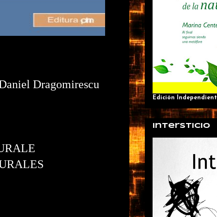
e Daniel Dragomirescu
Edición Independient
Intersticio
URALE
TURALES