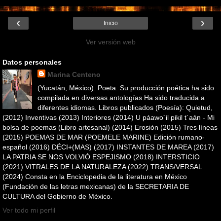
‹
›
Inicio
Ver versión web
Datos personales
Marina Centeno
(Yucatán, México). Poeta. Su producción poética ha sido
compilada en diversas antologías Ha sido traducida a
diferentes idiomas. Libros publicados (Poesía): Quietud,
(2012) Inventivas (2013) Interiores (2014) U páawo´il pikil t´aán - Mi
bolsa de poemas (Libro artesanal) (2014) Erosión (2015) Tres líneas
(2015) POEMAS DE MAR (POEMELE MARINE) Edición rumano-
español (2016) DÉCI+(MAS) (2017) INSTANTES DE MAREA (2017)
LA PATRIA SE NOS VOLVIÓ ESPEJISMO (2018) INTERSTICIO
(2021) VITRALES DE LA NATURALEZA (2022) TRANS/VERSAL
(2024) Consta en la Enciclopedia de la literatura en México
(Fundación de las letras mexicanas) de la SECRETARIA DE
CULTURA del Gobierno de México.
Ver todo mi perfil